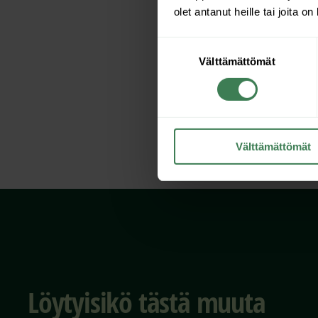
olet antanut heille tai joita o
Suostumuksen
Välttämättömät
valinta
👋 Kysy
lisää
, 
sijatsee pääka
Välttämättömät
Löytyisikö tästä muuta