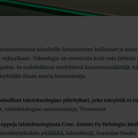
avainasemassa taloyhtiön korjausvelan hallinnan ja talo
 nykyaikaan. Teknologia on enemmän kuin vain laitteita ja
elpotus. Se mahdollistaa merkittäviä kustannussäästöjä, tul
oyhtiölle ilman suuria investointeja.
akolliset taloteknologian päivitykset, joita taloyhtiö ei vo
et, taloteknologian sanansaattaja, Tunesmart
oppeja taloteknologiasta Case: Asunto Oy Helsingin Jatul
ännöintiyksikön päällikkö, Isännöitsijä, Kontulan Huolto