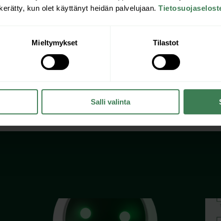
n kerätty, kun olet käyttänyt heidän palvelujaan.
Tietosuojaselost
Mieltymykset
Tilastot
miten taloyhtiösi hyötyy Tunesmart-taloteknologiasta. Jos 
upunkiseudulla, pyydä meitä hallituksen kokoukseen muk
Salli valinta