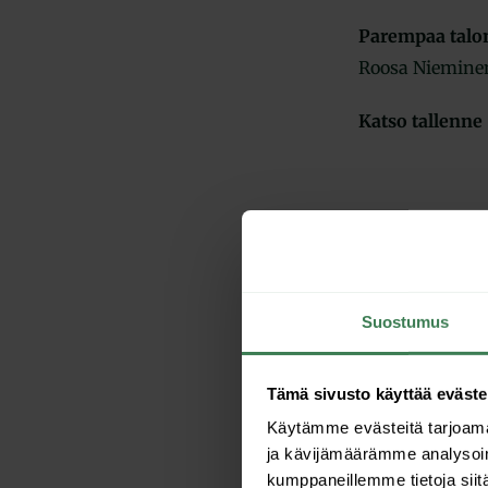
Parempaa talon
Roosa Nieminen
Katso tallenn
Suostumus
Tämä sivusto käyttää eväste
Käytämme evästeitä tarjoama
ja kävijämäärämme analysoim
kumppaneillemme tietoja siitä