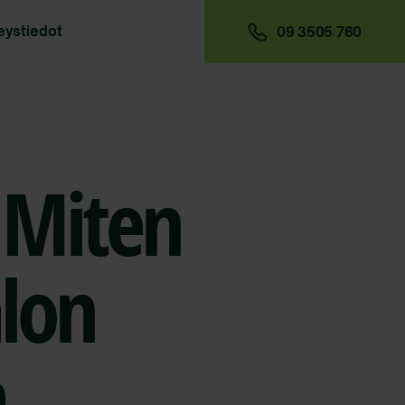
eystiedot
09 3505 760
 Miten
alon
a