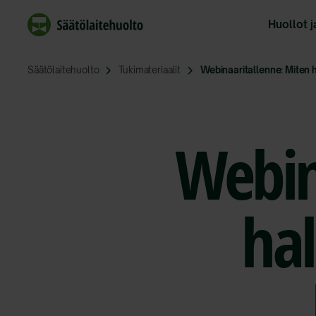
Siirry
sisältöön
Huollot j
Säätölaitehuolto
Tukimateriaalit
Webinaaritallenne: Miten h
Webin
hal