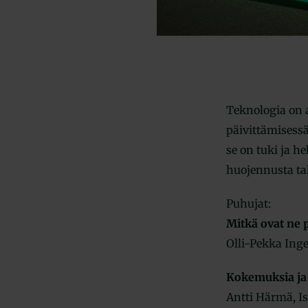
Teknologia on 
päivittämisessä
se on tuki ja h
huojennusta tal
Puhujat:
Mitkä ovat ne p
Olli-Pekka Ing
Kokemuksia ja 
Antti Härmä, Is