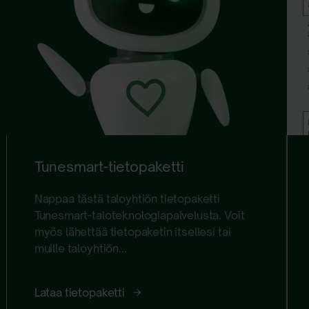
Tunesmart-tietopaketti
Nappaa tästä taloyhtiön tietopaketti
Tunesmart-taloteknologiapalvelusta. Voit
myös lähettää tietopaketin itsellesi tai
muille taloyhtiön...
Tunesmart-
Lataa tietopaketti
tietopaketti