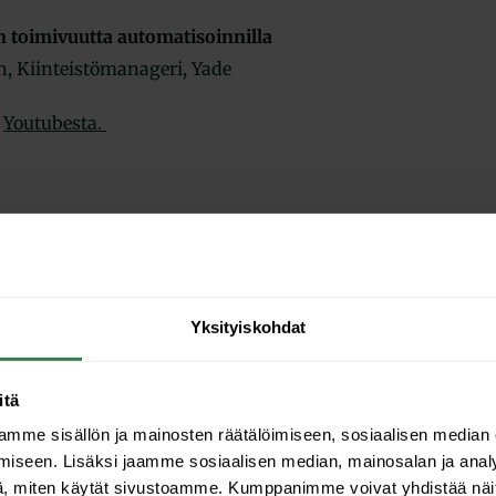
 toimivuutta automatisoinnilla
, Kiinteistömanageri, Yade
e
Youtubesta.
Yksityiskohdat
itä
mme sisällön ja mainosten räätälöimiseen, sosiaalisen median
iseen. Lisäksi jaamme sosiaalisen median, mainosalan ja analy
, miten käytät sivustoamme. Kumppanimme voivat yhdistää näitä t