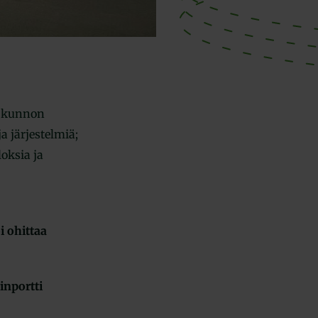
n kunnon
 järjestelmiä;
oksia ja
i ohittaa
inportti