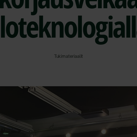
loteknologial
Tukimateriaalit