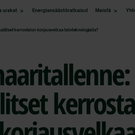
a urakat
Energiansäästöratkaisut
Meistä
Yht
allitset kerrostalon korjausvelkaa taloteknologialla?
aaritallenne:
litset kerrost
korjausvelka