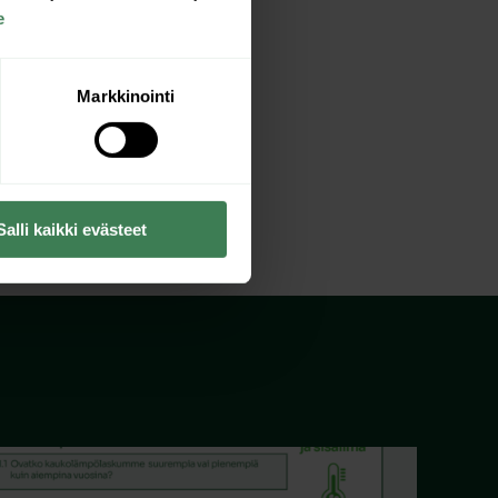
e
Markkinointi
taloyhtiösi
aan!
Salli kaikki evästeet