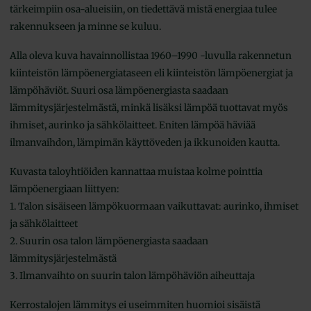
tärkeimpiin osa-alueisiin, on tiedettävä mistä energiaa tulee
rakennukseen ja minne se kuluu.
Alla oleva kuva havainnollistaa 1960–1990 -luvulla rakennetun
kiinteistön lämpöenergiataseen eli kiinteistön lämpöenergiat ja
lämpöhäviöt. Suuri osa lämpöenergiasta saadaan
lämmitysjärjestelmästä, minkä lisäksi lämpöä tuottavat myös
ihmiset, aurinko ja sähkölaitteet. Eniten lämpöä häviää
ilmanvaihdon, lämpimän käyttöveden ja ikkunoiden kautta.
Kuvasta taloyhtiöiden kannattaa muistaa kolme pointtia
lämpöenergiaan liittyen:
1. Talon sisäiseen lämpökuormaan vaikuttavat: aurinko, ihmiset
ja sähkölaitteet
2. Suurin osa talon lämpöenergiasta saadaan
lämmitysjärjestelmästä
3. Ilmanvaihto on suurin talon lämpöhäviön aiheuttaja
Kerrostalojen lämmitys ei useimmiten huomioi sisäistä