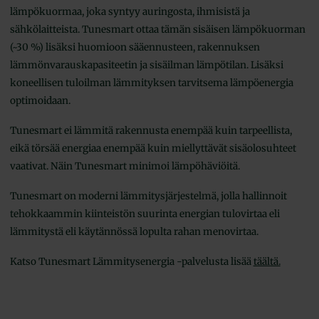
lämpökuormaa, joka syntyy auringosta, ihmisistä ja
sähkölaitteista. Tunesmart ottaa tämän sisäisen lämpökuorman
(~30 %) lisäksi huomioon sääennusteen, rakennuksen
lämmönvarauskapasiteetin ja sisäilman lämpötilan. Lisäksi
koneellisen tuloilman lämmityksen tarvitsema lämpöenergia
optimoidaan.
Tunesmart ei lämmitä rakennusta enempää kuin tarpeellista,
eikä törsää energiaa enempää kuin miellyttävät sisäolosuhteet
vaativat. Näin Tunesmart minimoi lämpöhäviöitä.
Tunesmart on moderni lämmitysjärjestelmä, jolla hallinnoit
tehokkaammin kiinteistön suurinta energian tulovirtaa eli
lämmitystä eli käytännössä lopulta rahan menovirtaa.
Katso Tunesmart Lämmitysenergia -palvelusta lisää
täältä.