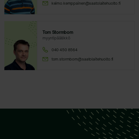
keimo.kemppainen@saatolaitehuolto.fi
Tom Stormbom
myyntipäällikkö
040 450 8564
tom.stormbom@saatolaitehuolto.fi