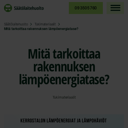
Siirry
sisältöön
09 3505 760
Säätölaitehuolto
Tukimateriaalit
Mitä tarkoittaa rakennuksen lämpöenergiatase?
Mitä tarkoittaa
rakennuksen
lämpöenergiatase?
Tukimateriaalit