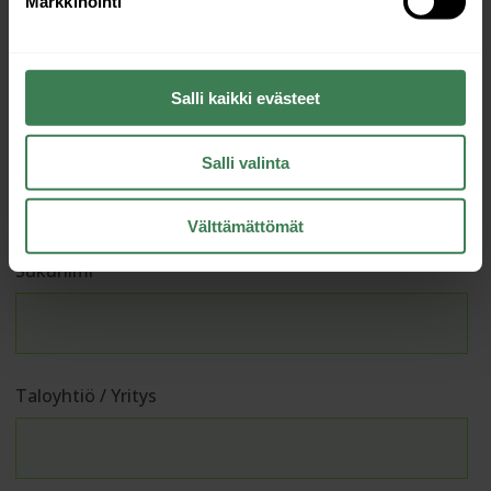
Kysy meiltä lisää, pyydä tarjous tai
Markkinointi
sovi vaikka palaveri
Salli kaikki evästeet
Salli valinta
Välttämättömät