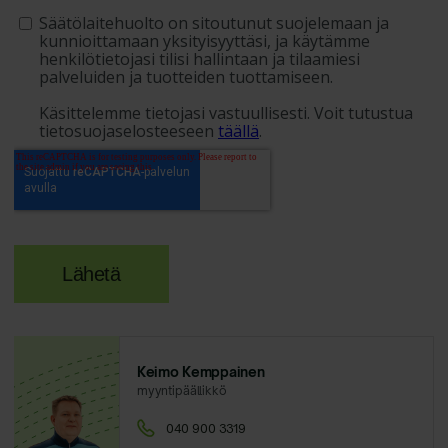
Keimo Kemppainen
myyntipäällikkö
040 900 3319