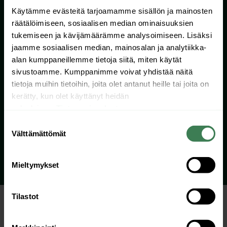
Yhtiökokous on
Voit myös lähettää
Käytämme evästeitä tarjoamamme sisällön ja mainosten
tilaisuus vaikuttaa
tietopaketin
räätälöimiseen, sosiaalisen median ominaisuuksien
oman asunnon ja
itsellesi tai muille
talon kustannuksiin
tukemiseen ja kävijämäärämme analysoimiseen. Lisäksi
taloyhtiön...
sekä
jaamme sosiaalisen median, mainosalan ja analytiikka-
turvallisuuteen.
alan kumppaneillemme tietoja siitä, miten käytät
Herättele alla
Lataa
sivustoamme. Kumppanimme voivat yhdistää näitä
olevalla
Tunesmart-
tietopaketti
tietoja muihin tietoihin, joita olet antanut heille tai joita on
kysymyslistalla...
tietopaketti
kerätty, kun olet käyttänyt heidän
palvelujaan.
Tietosuojaseloste
Kysy
Lue kirjoitus
ainakin
Suostumuksen
nämä
Välttämättömät
valinta
yhtiökokouksess
–
pidä
Mieltymykset
huolta
rahoistasi
ja
Tilastot
turvallisuudestasi