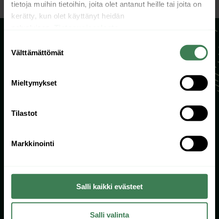
tietoja muihin tietoihin, joita olet antanut heille tai joita on
kerätty, kun olet käyttänyt heidän
palvelujaan.
Tietosuojaseloste
Suostumuksen
Välttämättömät
valinta
Apua kaikissa talotekniikan asioissa
Mieltymykset
09 3505 760
info@saatolaitehuolto.fi
Tilastot
Markkinointi
Laskutus- ja yhteystiedot
Rekisteri- ja tietosuojaseloste
Salli kaikki evästeet
Päivystyksen toimitusehdot
Takuuehdot
Salli valinta