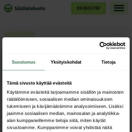
Siirry
sisältöön
09 3505 760
Tomi Silvonen
Suostumus
Yksityiskohdat
Tietoja
toimitusjohtaja
044 363 6596
Tämä sivusto käyttää evästeitä
Käytämme evästeitä tarjoamamme sisällön ja mainosten
tomi.silvonen@saatolaitehuol
räätälöimiseen, sosiaalisen median ominaisuuksien
to.fi
tukemiseen ja kävijämäärämme analysoimiseen. Lisäksi
jaamme sosiaalisen median, mainosalan ja analytiikka-
alan kumppaneillemme tietoja siitä, miten käytät
sivustoamme. Kumppanimme voivat yhdistää näitä