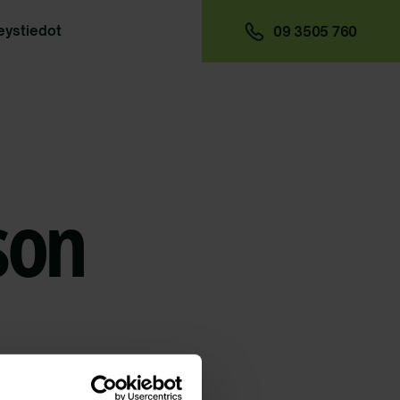
eystiedot
09 3505 760
son