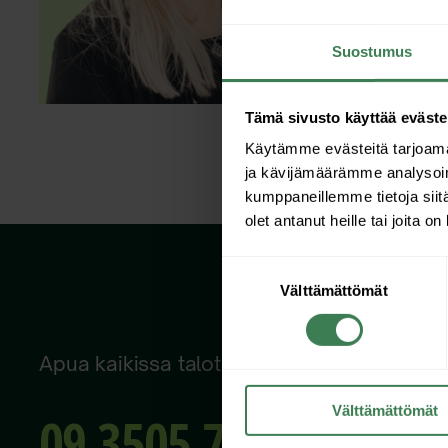
Suostumus
Tämä sivusto käyttää eväste
Käytämme evästeitä tarjoama
ja kävijämäärämme analysoim
kumppaneillemme tietoja siitä
olet antanut heille tai joita o
Suostumuksen
Välttämättömät
valinta
Apua kaikissa talotekniikan asioissa
Välttämättömät
09 3505 760
inf