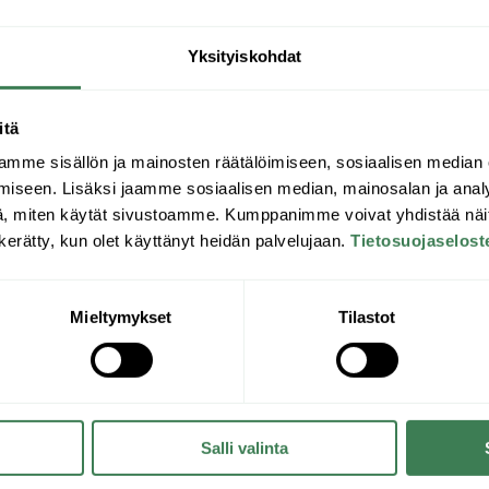
linda.jakobsson@saatolaitehuolto.fi
Yksityiskohdat
itä
mme sisällön ja mainosten räätälöimiseen, sosiaalisen median
iseen. Lisäksi jaamme sosiaalisen median, mainosalan ja analy
, miten käytät sivustoamme. Kumppanimme voivat yhdistää näitä t
n kerätty, kun olet käyttänyt heidän palvelujaan.
Tietosuojaselost
Mieltymykset
Tilastot
Salli valinta
o@saatolaitehuolto.fi