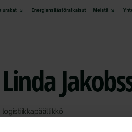
a urakat
Energiansäästöratkaisut
Meistä
Yht
Linda Jakobs
logistiikkapäällikkö
040 900 3321