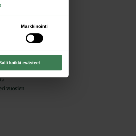
e
Markkinointi
Liian usein
sti, vaan asia
kka myös
Salli kaikki evästeet
kulutus eli
ta
eri vuosien