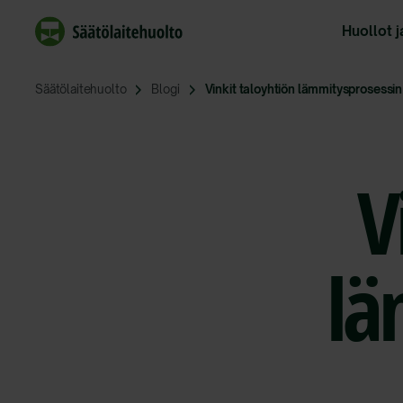
Siirry
sisältöön
Huollot j
Säätölaitehuolto
Blogi
Vinkit taloyhtiön lämmitysprosessin
V
lä