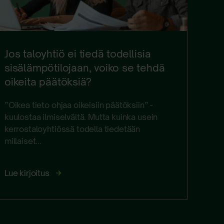
Jos taloyhtiö ei tiedä todellisia
sisälämpötilojaan, voiko se tehdä
oikeita päätöksiä?
”Oikea tieto ohjaa oikeisiin päätöksiin” -
kuulostaa ilmiselvältä. Mutta kuinka usein
kerrostaloyhtiössä todella tiedetään
millaiset...
Jos
Lue kirjoitus
taloyhtiö
ei
tiedä
todellisia