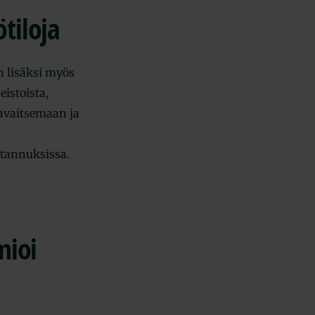
tiloja
n lisäksi myös
eistoista,
 havaitsemaan ja
stannuksissa.
mioi