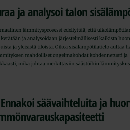
uraa ja analysoi talon sisälämpö
maalinen lämmitysprosessi edellyttää, että ulkolämpötila
 kerätään ja analysoidaan järjestelmällisesti kaikista huon
uista ja yleisistä tiloista. Oikea sisälämpötilatieto auttaa
mmityksen mahdolliset ongelmakohdat kohdennetusti ja
kaasti, mikä johtaa merkittäviin säästöihin lämmitysku
 Ennakoi säävaihteluita ja huo
ämmönvarauskapasiteetti