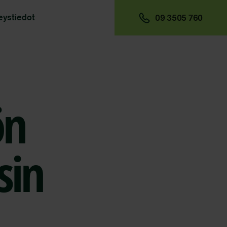
eystiedot
09 3505 760
ön
sin