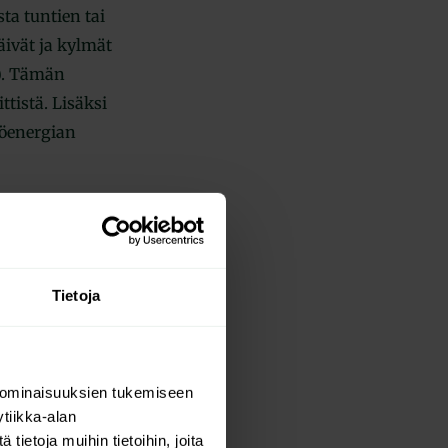
a tuntien tai
ivät ja kylmät
t). Tämän
tistä. Lisäksi
pöenergian
at
Tietoja
aa tekemään
merkittävää
 ominaisuuksien tukemiseen
den
tiikka-alan
ietoja muihin tietoihin, joita