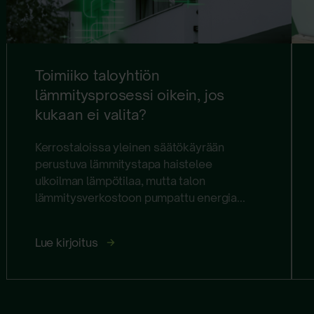
Toimiiko taloyhtiön
lämmitysprosessi oikein, jos
kukaan ei valita?
Kerrostaloissa yleinen säätökäyrään
perustuva lämmitystapa haistelee
ulkoilman lämpötilaa, mutta talon
lämmitysverkostoon pumpattu energia...
Toimiiko
Lue kirjoitus
taloyhtiön
lämmitysprosessi
oikein,
jos