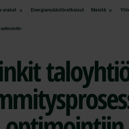
a urakat
Energiansäästöratkaisut
Meistä
Yht
 optimointiin
inkit taloyhti
mmitysproses
optimointiin