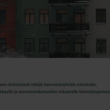
en tärkeimmät tekijät kerrostaloyhtiön toimivalle,
kaalle ja asumismukavuuden takaavalle lämmitysprosessi