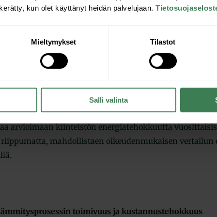
n kerätty, kun olet käyttänyt heidän palvelujaan.
Tietosuojaselost
nalysoi lämmityskustannukset
Mieltymykset
Tilastot
ölaskulle ja energiakulutukselle on löydettävä oikea syy. 
ityskustannusten nousua vuositasolla ei analysoida tarka
ukolämmön hinnannousulla (€) tai kylmällä talvella, vai
Salli valinta
lutus (MWh) on kasvanut. Normeerattu lämmitysenergian 
aa arvioimaan kiinteistön energiatehokkuutta vuosittaisis
a riippumatta, mahdollistaen oikeudenmukaisen vertailun 
llä.
i lämmitysprosessin toimivuus ja kustannustehokkuus