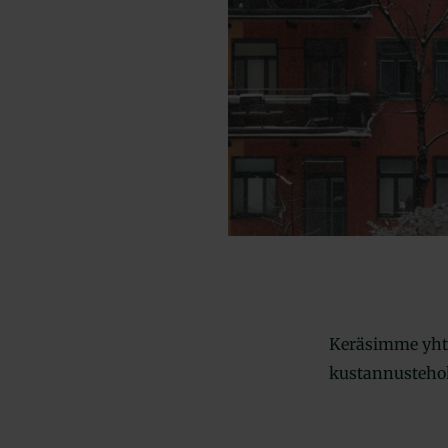
Keräsimme yhte
kustannustehok