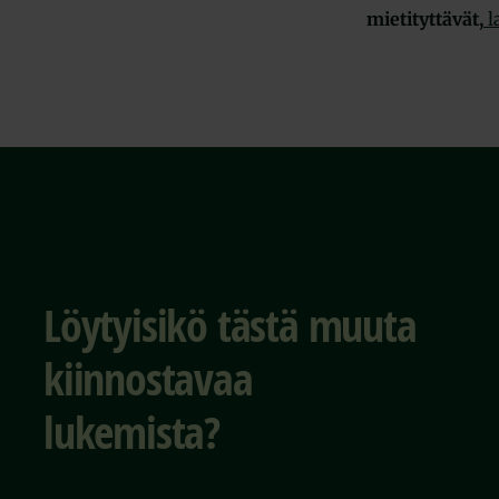
mietityttävät,
l
Löytyisikö tästä muuta
kiinnostavaa
lukemista?