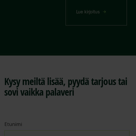
hallinnan
uudelle
Isännöitsijän
Lue kirjoitus
tasolle
suositus:
Tunesmartin
lämmitysratkaisu
helpottaa
taloyhtiön
hallintaa
Kysy meiltä lisää, pyydä tarjous tai
sovi vaikka palaveri