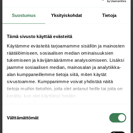
Poutapuistossa on tullut kaukolämmönlaskuissa ja -
kulutuksessa noin 10-15%. Kesäkautena on säästetty noin 30%.
Suostumus
Yksityiskohdat
Tietoja
”Tämä todentaa, että lämmityksen optimoinnin säädöillä
olemme saaneet helposti kustannussäästöjä. Järjestelmä on jo
Tämä sivusto käyttää evästeitä
lähes maksanut itsensä takaisin”,
iloitsee hallituksen jäsen.
Käytämme evästeitä tarjoamamme sisällön ja mainosten
räätälöimiseen, sosiaalisen median ominaisuuksien
Poutapuiston taloyhtiössä seurataan säännöllisesti kiinteistön
tukemiseen ja kävijämäärämme analysoimiseen. Lisäksi
energiatehokkuutta. Tässä hyödynnetään raporttia, joka sisältää
jaamme sosiaalisen median, mainosalan ja analytiikka-
muun muassa huoneistojen lämpötilat ja kiinteistön
alan kumppaneillemme tietoja siitä, miten käytät
lämpötasapainon. Taloyhtiön hallituksen kokouksen agendalle
sivustoamme. Kumppanimme voivat yhdistää näitä
on tullut myös uusi kohta ”kiinteistön energiatehokkuuden
tietoja muihin tietoihin, joita olet antanut heille tai joita on
seuranta”. Tällöin hallitus käy läpi raportteja ja seuraa paljonko
kerätty, kun olet käyttänyt heidän
energiankulutus on vähentynyt, ja mitä se merkitsee taloyhtiölle
palvelujaan.
Tietosuojaseloste
euroissa kuukausittain ja vuosittain.
Suostumuksen
Välttämättömät
valinta
”Tunnen alaa ja minulla on vertailutasoa muihin toimittajiin
ja voin sanoa, että Tunesmart on tuonut meille