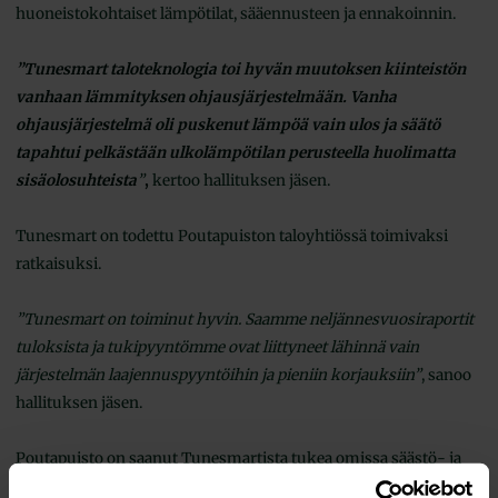
huoneistokohtaiset lämpötilat, sääennusteen ja ennakoinnin.
”Tunesmart taloteknologia toi hyvän muutoksen kiinteistön
vanhaan lämmityksen ohjausjärjestelmään. Vanha
ohjausjärjestelmä oli puskenut lämpöä vain ulos ja säätö
tapahtui pelkästään ulkolämpötilan perusteella huolimatta
sisäolosuhteista
”
,
kertoo hallituksen jäsen.
Tunesmart on todettu Poutapuiston taloyhtiössä toimivaksi
ratkaisuksi.
”Tunesmart on toiminut hyvin. Saamme neljännesvuosiraportit
tuloksista ja tukipyyntömme ovat liittyneet lähinnä vain
järjestelmän laajennuspyyntöihin ja pieniin korjauksiin”
, sanoo
hallituksen jäsen.
Poutapuisto on saanut Tunesmartista tukea omissa säästö- ja
energiatehokkuustavoitteissaan. Talvikautena säästöjä