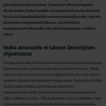
päivittämään kiinteistönsä Tunesmart taloteknologialla.
Moderniuden lisäksi uudelta automaatioratkaisulta haluttiin
hyvät sisäilmaolosuhteiden seurantamahdollisuudet, raportit
kiinteistön energiankulutuksesta, talotekniikan
laajennusmahdollisuudet sekä palveluntarjoajan vankkaa
tukea.
Vanha automaatio ei tukenut lämmityksen
ohjaamisessa
Poutapuiston taloyhtiössä havahduttiin automaatiokartoituksen
yhteydessä, että vanha lämmitysjärjestelmä ei toiminut. Tilalle
haluttiin lämmityksen automaatiojärjestelmä, joka olisi aidosti
moderni ratkaisu lämmityksen ohjaamiseen. Taloyhtiön hallitus
tiedosti talotekniikan merkityksen kiinteistön
energiatehokkuudelle, ja kiinteistön kaukolämpöjärjestelmä
olikin hiljattain uusittu. Tätä uudistusta ei oltu kuitenkaan viety
loppuun asti eikä uutta järjestelmää voinut laajentaa muihin