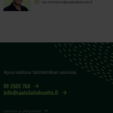
tom.stormbom@saatolaitehuolto.fi
Apua kaikissa talotekniikan asioissa
09 3505 760
info@saatolaitehuolto.fi
Laskutus- ja yhteystiedot