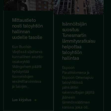
Mittaustieto
Isännöitsijän
nosti taloyhtiön
suositus:
hallinnan
Tunesmartin
uudelle tasolle
lämmitysratkaisu
helpottaa
Kun Ruotsin
Växjössä sijaitseva
taloyhtiön
kunnallinen asunto-
hallintaa
osakeyhtiö
Vidingehem päätti
Espoon
hyödyntää
Paratiisiomena ja
huoneistojen
Espoon Omenapuu
vesimittaroinnissa
taloyhtiöissä
ja talojen...
pähkäiltiin
rakennuttajan jäljiltä
jääneen
Mittaustieto
Lue kirjoitus
lämmönsäätimen
nosti
kanssa, joka oli...
taloyhtiön