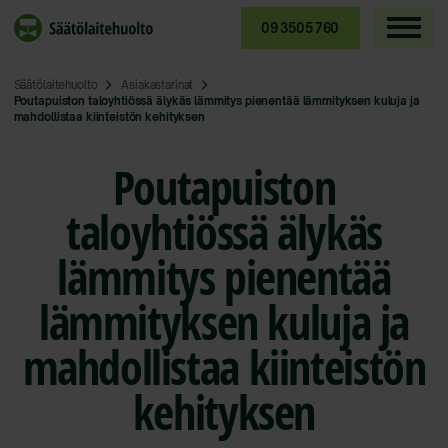
Siirry
sisältöön
09 3505 760
Säätölaitehuolto
Asiakastarinat
Poutapuiston taloyhtiössä älykäs lämmitys pienentää lämmityksen kuluja ja
mahdollistaa kiinteistön kehityksen
Poutapuiston
taloyhtiössä älykäs
lämmitys pienentää
lämmityksen kuluja ja
mahdollistaa kiinteistön
kehityksen