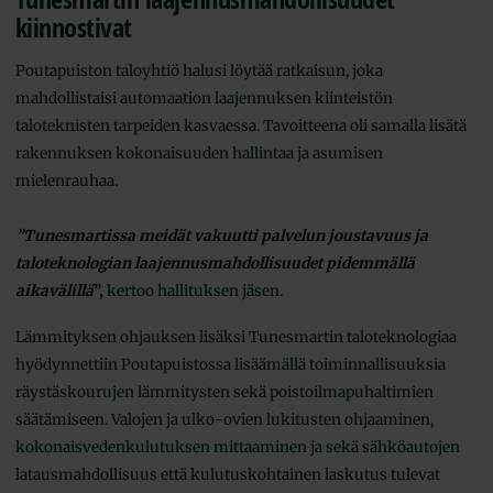
kiinnostivat
Poutapuiston taloyhtiö halusi löytää ratkaisun, joka
mahdollistaisi automaation laajennuksen kiinteistön
taloteknisten tarpeiden kasvaessa. Tavoitteena oli samalla lisätä
rakennuksen kokonaisuuden hallintaa ja asumisen
mielenrauhaa.
”Tunesmartissa meidät vakuutti palvelun joustavuus ja
taloteknologian laajennusmahdollisuudet pidemmällä
aikavälillä
”,
kertoo hallituksen jäsen.
Lämmityksen ohjauksen lisäksi Tunesmartin taloteknologiaa
hyödynnettiin Poutapuistossa lisäämällä toiminnallisuuksia
räystäskourujen lämmitysten sekä poistoilmapuhaltimien
säätämiseen. Valojen ja ulko-ovien lukitusten ohjaaminen,
kokonaisvedenkulutuksen mittaaminen ja sekä sähköautojen
latausmahdollisuus että kulutuskohtainen laskutus tulevat