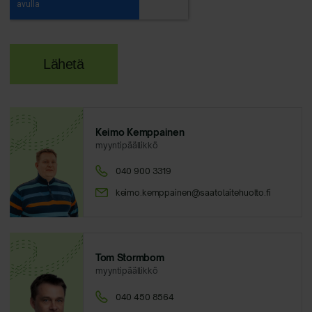
Keimo Kemppainen
myyntipäällikkö
040 900 3319
keimo.kemppainen@saatolaitehuolto.fi
Tom Stormbom
myyntipäällikkö
040 450 8564