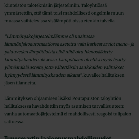
kiinteistön taloteknisiin järjestelmiin. Taloyhtiössä
ymmärrettiin, että tämä toisi mahdollisesti ongelmia muun
muassa vaihtelevissa sisälämpötiloissa etenkin talvella.
”Lämmönjakojärjestelmäämme oli uusitussa
lämmönjakoautomaatiossa asetettu vain karkeat arviot meno- ja
paluuveden lämpötiloista eikä niitä oltu hienosäädetty
lämmityskauden alkaessa. Lämpötilaan oli ehkä myös lisätty
ylimääräisiä asteita, jotta vältettäisiin asukkaiden valitukset
kylmyydestä lämmityskauden aikana”
, kuvailee hallituksen
jäsen tilannetta.
Lämmityksen ohjaamisen lisäksi Poutapuiston taloyhtiön
hallituksessa havahduttiin myös asumisen turvallisuuteen:
vanha automaatiojärjestelmä ei mahdollisesti reagoisi tulipalon
sattuessa.
Tunesmartin laajennusmahdollisuudet